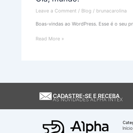
mundo!
Leave a Comment
/
Blog
/
brunacarolina
Boas-vindas ao WordPress. Esse é o seu pr
Read More »
CADASTRE-SE E RECEBA
AS NOVIDADES ALPHA INTEX
Cate
Início