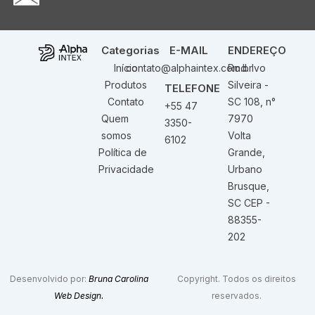
Categorias
E-MAIL
ENDEREÇO
Início
contato@alphaintex.com.br
Rod. Ivo
Produtos
Silveira -
TELEFONE
Contato
SC 108, n°
+55 47
Quem
7970
3350-
somos
Volta
6102
Política de
Grande,
Privacidade
Urbano
Brusque,
SC CEP -
88355-
202
Desenvolvido por:
Bruna Carolina
Copyright. Todos os direitos
Web Design.
reservados.