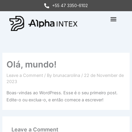
Skip
+55 47 3350-6102
to
content
ALPHA INTEX
QUEM SOMOS
TRABALHE CONOS
Olá, mundo!
Leave a Comment
/ By
brunacarolina
/
22 de November de
2023
Boas-vindas ao WordPress. Esse é o seu primeiro post.
Edite-o ou exclua-o, e então comece a escrever!
Leave a Comment